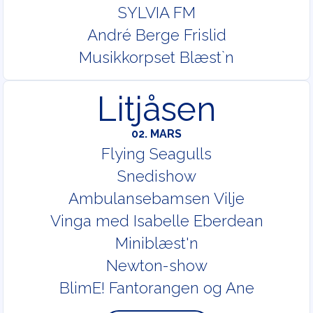
SYLVIA FM
André Berge Frislid
Musikkorpset Blæst`n
Litjåsen
02. MARS
Flying Seagulls
Snedishow
Ambulansebamsen Vilje
Vinga med Isabelle Eberdean
Miniblæst'n
Newton-show