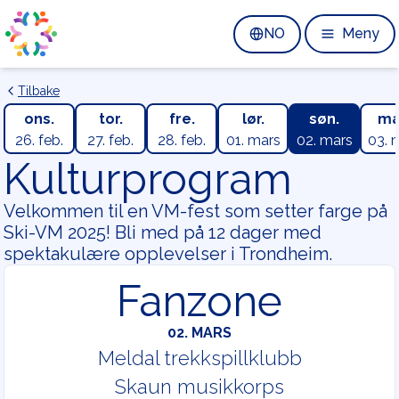
Hopp til hovedinn
NO
Meny
Tilbake
ons.
tor.
fre.
lør.
søn.
ma
26. feb.
27. feb.
28. feb.
01. mars
02. mars
03. 
Kulturprogram
Velkommen til en VM-fest som setter farge på
Ski-VM 2025! Bli med på 12 dager med
spektakulære opplevelser i Trondheim.
Fanzone
02. MARS
Meldal trekkspillklubb
Skaun musikkorps